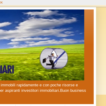
OK
 in immobili rapidamente e con poche risorse e
er aspiranti investitori immobiliari.Buon business