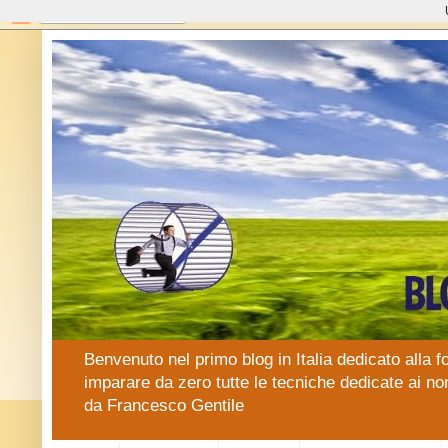
Benvenuto nel primo blog in Italia dedicato alla f
imparare da zero tutte le tecniche dedicate ai no
da Francesco Gentile