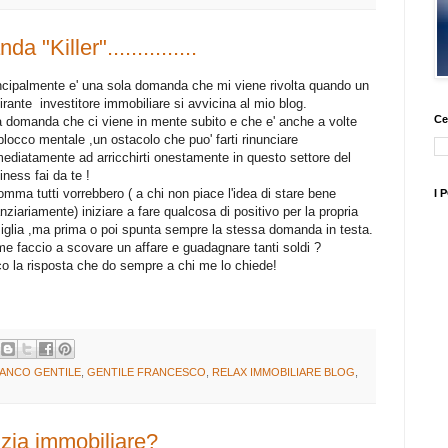
Killer"...............
ncipalmente e' una sola domanda che mi viene rivolta quando un
irante investitore immobiliare si avvicina al mio blog.
Ce
 domanda che ci viene in mente subito e che e' anche a volte
blocco mentale ,un ostacolo che puo' farti rinunciare
ediatamente ad arricchirti onestamente in questo settore del
iness fai da te !
omma tutti vorrebbero ( a chi non piace l'idea di stare bene
I 
anziariamente) iniziare a fare qualcosa di positivo per la propria
iglia ,ma prima o poi spunta sempre la stessa domanda in testa.
e faccio a scovare un affare e guadagnare tanti soldi ?
o la risposta che do sempre a chi me lo chiede!
ANCO GENTILE
,
GENTILE FRANCESCO
,
RELAX IMMOBILIARE BLOG
,
zia immobiliare?