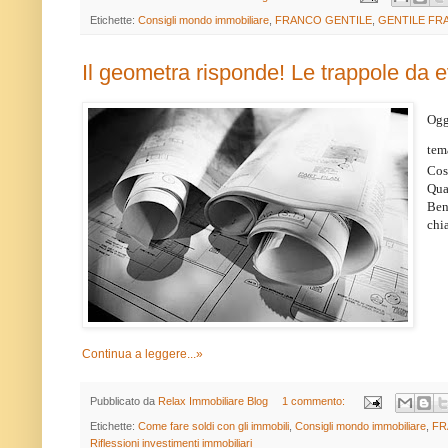
Etichette:
Consigli mondo immobiliare
,
FRANCO GENTILE
,
GENTILE FR
Il geometra risponde! Le trappole da e
Ogg
tem
Cos
Qua
Ben
chia
Continua a leggere...»
Pubblicato da
Relax Immobiliare Blog
1 commento:
Etichette:
Come fare soldi con gli immobili
,
Consigli mondo immobiliare
,
FR
Riflessioni investimenti immobiliari