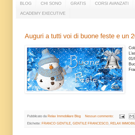
BLOG
CHI SONO
GRATIS
CORSI AVANZATI
ACADEMY EXECUTIVE
Auguri a tutti voi di buone feste e un 
Col
L'a
01/
Buo
Fra
Pubblicato da
Relax Immobiliare Blog
Nessun commento:
Etichette:
FRANCO GENTILE
,
GENTILE FRANCESCO
,
RELAX IMMOBI