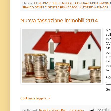
Etichette:
COME INVESTIRE IN IMMOBILI
,
COMPRAVENDITA IMMOBIL
FRANCO GENTILE
,
GENTILE FRANCESCO
,
INVESTIRE IN IMMOBILI
,
Nuova tassazione immobili 2014
Mol
sul
In 
C'e
Sic
pun
che
tra
tas
Rim
Ogg
imm
Se 
Continua a leggere...»
Pubblicato da
Relax Immobiliare Blog
6 commenti: