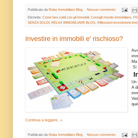
Pubblicato da
Relax Immobiliare Blog
Nessun commento:
Etichette:
Come fare soldi con gli immobili
,
Consigli mondo immobiliare
,
FR
SENZA SOLDI
,
RELAX IMMOBILIARE BLOG
,
Riflessioni investimenti immo
Investire in immobili e' rischioso?
Avr
imm
Ma 
Sì
I
Un 
A d
imm
Ved
que
Continua a leggere...»
Pubblicato da
Relax Immobiliare Blog
Nessun commento: