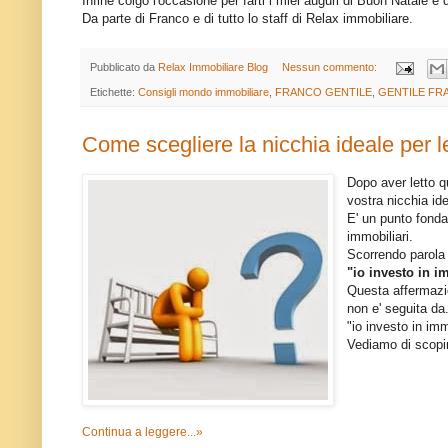
Infine colgo l'occasione per farti i miei auguri di Buon Natale e 
Da parte di Franco e di tutto lo staff di Relax immobiliare.
Pubblicato da
Relax Immobiliare Blog
Nessun commento:
Etichette:
Consigli mondo immobiliare
,
FRANCO GENTILE
,
GENTILE FR
Come scegliere la nicchia ideale per l
Dopo aver letto q
vostra nicchia id
E' un punto fondam
immobiliari.
Scorrendo parola 
"io investo in i
Questa affermazio
non e' seguita da
"io investo in immo
Vediamo di scopir
Continua a leggere...»