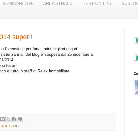
SEMINARI LIVE
AREA STRALCI
TEST ON LINE
SUBLOC
2014 super!!
go l'occasione per farvi i miei migliori auguri.
ssistenza mail del blog e' sospesa dal 25 dicembre al
01/2014.
ne feste !
nco e tutto lo staff di Relax immobiliare .
Co
LIARE BLOG