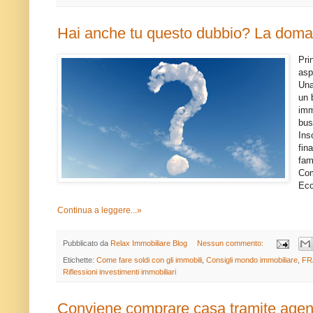
Hai anche tu questo dubbio? La domanda "
Pri
asp
Una
un 
imm
bus
Ins
fin
fam
Com
Ecc
Continua a leggere...»
Pubblicato da
Relax Immobiliare Blog
Nessun commento:
Etichette:
Come fare soldi con gli immobili
,
Consigli mondo immobiliare
,
FR
Riflessioni investimenti immobiliari
Conviene comprare casa tramite agen