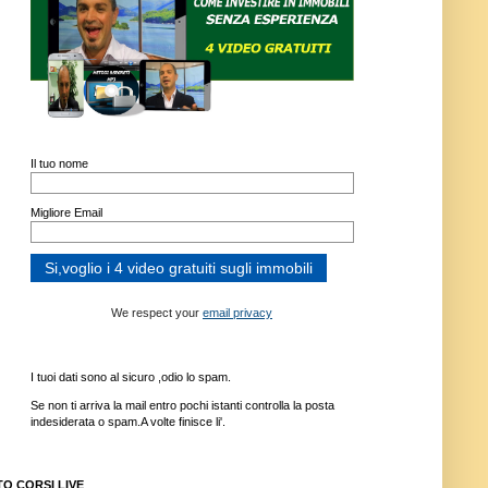
Il tuo nome
Migliore Email
We respect your
email privacy
I tuoi dati sono al sicuro ,odio lo spam.
Se non ti arriva la mail entro pochi istanti controlla la posta
indesiderata o spam.A volte finisce li'.
TO CORSI LIVE