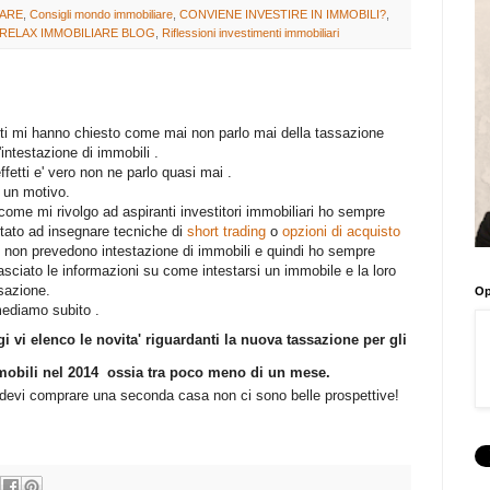
IARE
,
Consigli mondo immobiliare
,
CONVIENE INVESTIRE IN IMMOBILI?
,
RELAX IMMOBILIARE BLOG
,
Riflessioni investimenti immobiliari
ti mi hanno chiesto come mai non parlo mai della tassazione
l'intestazione di immobili .
effetti e' vero non ne parlo quasi mai .
' un motivo.
come mi rivolgo ad aspiranti investitori immobiliari ho sempre
tato ad insegnare tecniche di
short trading
o
opzioni di acquisto
 non prevedono intestazione di immobili e quindi ho sempre
lasciato le informazioni su come intestarsi un immobile e la loro
sazione.
Op
ediamo subito .
i vi elenco le novita' riguardanti la nuova tassazione per gli
obili nel 2014 ossia tra poco meno di un mese.
devi comprare una seconda casa non ci sono belle prospettive!