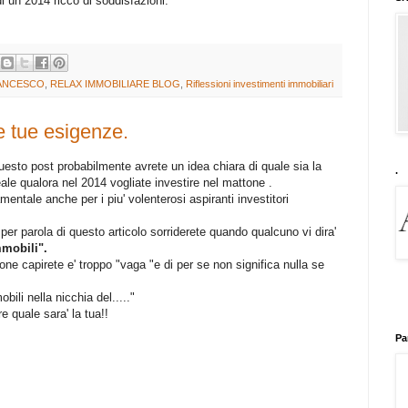
di un 2014 ricco di soddisfazioni.
ANCESCO
,
RELAX IMMOBILIARE BLOG
,
Riflessioni investimenti immobiliari
e tue esigenze.
uesto post probabilmente avrete un idea chiara di quale sia la
.
eale qualora nel 2014 vogliate investire nel mattone .
entale anche per i piu' volenterosi aspiranti investitori
per parola di questo articolo sorriderete quando qualcuno vi dira'
mmobili".
ne capirete e' troppo "vaga "e di per se non significa nulla se
.
bili nella nicchia del....."
e quale sara' la tua!!
Pa