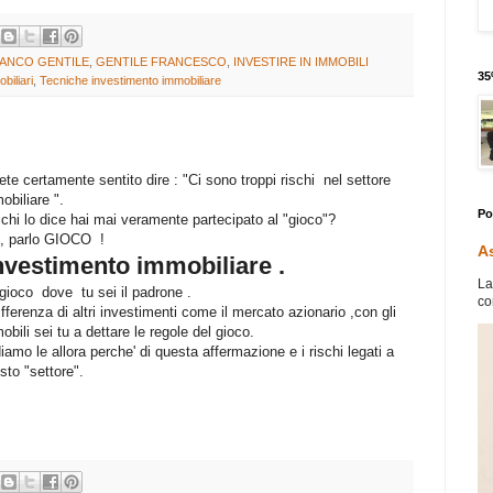
ANCO GENTILE
,
GENTILE FRANCESCO
,
INVESTIRE IN IMMOBILI
35
biliari
,
Tecniche investimento immobiliare
ete certamente sentito dire : "Ci sono troppi rischi nel settore
obiliare ".
Po
chi lo dice hai mai veramente partecipato al "gioco"?
 , parlo GIOCO !
As
nvestimento immobiliare .
La
gioco dove tu sei il padrone .
co
ifferenza di altri investimenti come il mercato azionario ,
con gli
obili sei tu a dettare le regole del gioco.
iamo le allora perche' di questa affermazione e i rischi legati a
sto "settore".