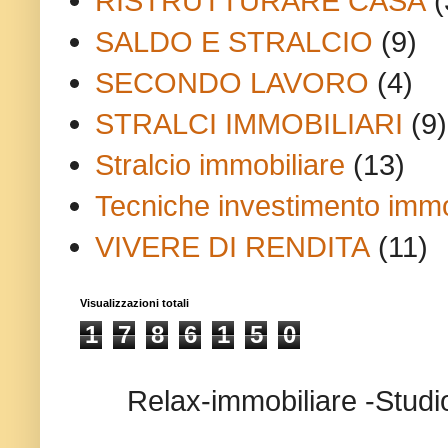
RISTRUTTURARE CASA
(
SALDO E STRALCIO
(9)
SECONDO LAVORO
(4)
STRALCI IMMOBILIARI
(9)
Stralcio immobiliare
(13)
Tecniche investimento immo
VIVERE DI RENDITA
(11)
Visualizzazioni totali
1
7
8
6
1
5
0
Relax-immobiliare -Studi