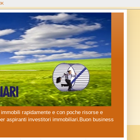
OK
 in immobili rapidamente e con poche risorse e
er aspiranti investitori immobiliari.Buon business