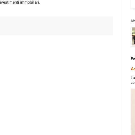
nvestimenti immobiliari.
35
Po
As
La
co