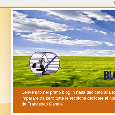
Benvenuto nel primo blog in Italia dedicato alla f
imparare da zero tutte le tecniche dedicate ai no
da Francesco Gentile