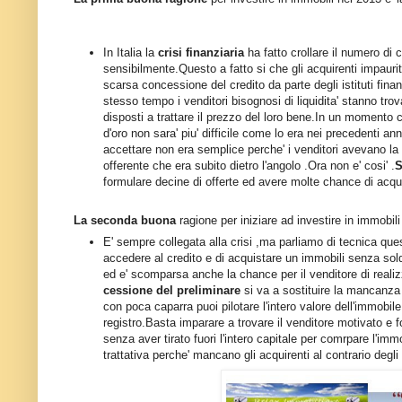
In Italia la
crisi finanziaria
ha fatto crollare il numero di 
sensibilmente.Questo a fatto si che gli acquirenti impauriti
scarsa concessione del credito da parte degli istituti fina
stesso tempo i venditori bisognosi di liquidita' stanno trov
disposti a trattare il prezzo del loro bene.In un momento 
d'oro non sara' piu' difficile come lo era nei precedenti anni
accettare non era semplice perche' i venditori avevano la p
offerente che era subito dietro l'angolo .Ora non e' cosi' .
S
formulare decine di offerte ed avere molte chance di acqu
La seconda buona
ragione per iniziare ad investire in immobili
E' sempre collegata alla crisi ,ma parliamo di tecnica quest
accedere al credito e di acquistare un immobili senza sold
ed e' scomparsa anche la chance per il venditore di realiz
cessione del preliminare
si va a sostituire la mancanza di
con poca caparra puoi pilotare l'intero valore dell'immobil
registro.Basta imparare a trovare il venditore motivato e fo
senza aver tirato fuori l'intero capitale per comrpare l'im
trattativa perche' mancano gli acquirenti al contrario degli