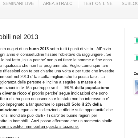
SEMINARI LIVE
AREA STRALCI
TEST ON LINE
SUBLOC
obili nel 2013
anto auguri di un
buon 2013
sotto tutti i punti di vista . All'inizio
ogni anno e' consuetudine fissare l'obiettivo da raggiungere . Se
 lo hai fatto ,inizia perche' non puoi tirare le somme a fine anno
un qualcosa che non hai programmato. Voglio comunque fare
le riflessioni con te per chiarire una volta e per tutte che investire
Co
immobili nel 2013 e' la scelta migliore che tu possa fare . La
gioranza delle persone e' incline a seguire la massa e le
ormazioni in tv. Ma purtroppo se il
98 % della popolazione
 diventa ricco
e' proprio perche' segue indicazioni che sono
tte a chi ha poca conoscenza e lo stato non ha interesse o e'
ppo impegnato a far quadrare lo spread!!
Solo il 2% della
polazione
segue altre indicazioni e riflette sulle opportunita' che
 crisi mondiale puo' darti? Ti daro' tre buone ragioni per
estire in immobili . Anzi posso affermare che un momento simile
ri investitori immobiliari questa situazione.
la seguente.