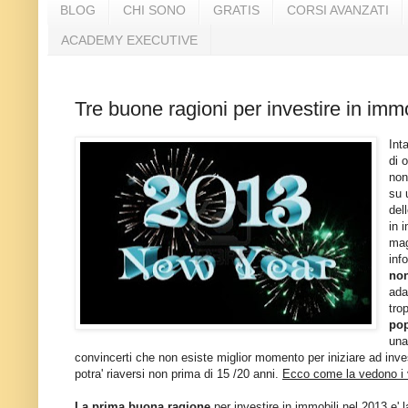
BLOG
CHI SONO
GRATIS
CORSI AVANZATI
ACADEMY EXECUTIVE
Tre buone ragioni per investire in imm
Int
di 
non
su 
del
in 
mag
inf
non
ada
tro
po
una
convincerti che non esiste miglior momento per iniziare ad inv
potra' riaversi non prima di 15 /20 anni.
Ecco come la vedono i ve
La prima buona ragione
per investire in immobili nel 2013 e' 