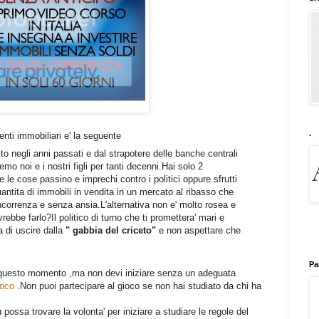
.
menti immobiliari e' la seguente
dito negli anni passati e dal strapotere delle banche centrali
 noi e i nostri figli per tanti decenni.Hai solo 2
he le cose passino e imprechi contro i politici oppure sfrutti
quantita di immobili in vendita in un mercato al ribasso che
oncorrenza e senza ansia.L'alternativa non e' molto rosea e
rebbe farlo?Il politico di turno che ti promettera' mari e
a di uscire dalla
" gabbia del criceto"
e non aspettare che
Pa
n questo momento ,ma non devi iniziare senza un adeguata
gioco
.Non puoi partecipare al gioco se non hai studiato da chi ha
ossa trovare la volonta' per iniziare a studiare le regole del