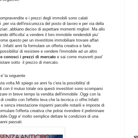
compravendite e i prezzi degli immobili sono calati
 ,per via dell'insicurezza del posto di lavoro e per via della
nziari ,abbiano deciso di aspettare momenti migliori .Ma allo
ando difficolta' a vendere il loro immobile rendendoli piu'
come questo per un investitore immobiliare trovare affari
 .Infatti anni fa formulare un offerta creativa e farla
ossibilita' di resistere e vendere l'immobile ad un altro
e conosci i prezzi di mercato
e sai come muoverti puoi'
istare sotto il prezzo di mercato.
 e' la seguente
a volta.Mi spiego se anni fa c'era la possibilita' di
i con il mutuo totale ora questi investitori sono scomparsi
zare in breve tempo la vendita dell'immobile .Oggi con la
 credito con l'effetto leva che la tecnica ci offre.Infatti
e e senza intestazione risparmi parcelle notarili e imposte di
rmulare l'offerta creativa che potrai rivendere il preliminare
mobile.Oggi e' molto semplice dettare le condizioni di una
 anni passati.
SI