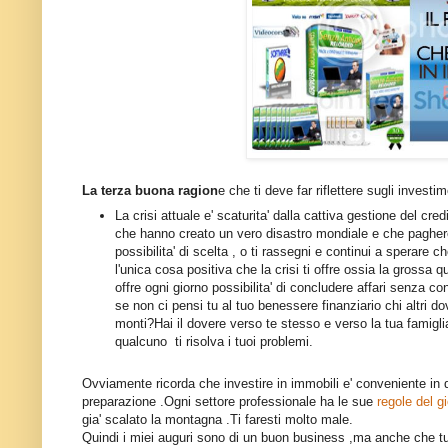
La terza buona ragion
e che ti deve far riflettere sugli investi
La crisi attuale e' scaturita' dalla cattiva gestione del cre
che hanno creato un vero disastro mondiale e che pagheremo
possibilita' di scelta , o ti rassegni e continui a sperare c
l'unica cosa positiva che la crisi ti offre ossia la grossa 
offre ogni giorno possibilita' di concludere affari senza c
se non ci pensi tu al tuo benessere finanziario chi altri dov
monti?Hai il dovere verso te stesso e verso la tua famigli
qualcuno ti risolva i tuoi problemi.
Ovviamente ricorda che investire in immobili e' conveniente i
preparazione .Ogni settore professionale ha le sue
regole del 
gia' scalato la montagna .Ti faresti molto male.
Quindi i miei auguri sono di un buon business ,ma anche che tu p