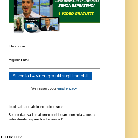
Il tuo nome
Migliore Email
We respect your
email privacy
I tuoi dati sono al sicuro ,odio lo spam.
Se non ti arriva la mail entro pochi istanti controlla la posta
indesiderata o spam.A volte finisce li'.
TO CORSI LIVE