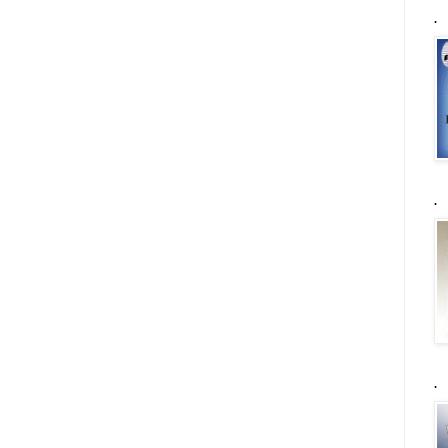
.
.
.