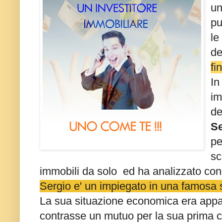
un
pu
le
de
fi
In
im
de
Se
pe
sc
immobili da solo ed ha analizzato con 
Sergio e' un impiegato in una famosa so
La sua situazione economica era appa
contrasse un mutuo per la sua prima ca