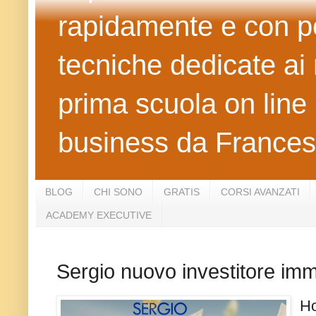
rapidamente e con po
tecniche dedicate ai 
prima scuola on line 
business da Frances
BLOG
CHI SONO
GRATIS
CORSI AVANZATI
ACADEMY EXECUTIVE
Sergio nuovo investitore immo
Ho