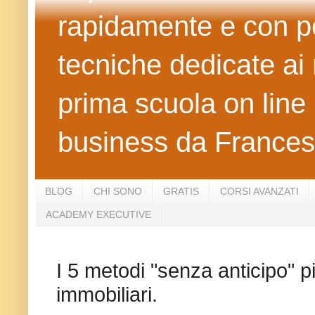
rapidamente e con po
tecniche dedicate ai 
prima scuola on line 
business da Frances
BLOG
CHI SONO
GRATIS
CORSI AVANZATI
ACADEMY EXECUTIVE
I 5 metodi "senza anticipo" piu
immobiliari.