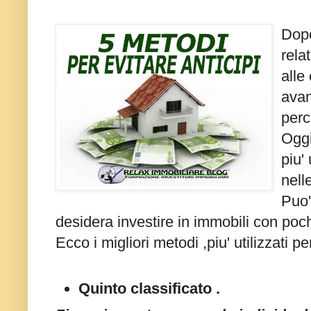
Dopo
relat
alle
avan
perc
Oggi
piu'
nelle
Puo'
desidera investire in immobili con pochi
Ecco i migliori metodi ,piu' utilizzati p
Quinto classificato .