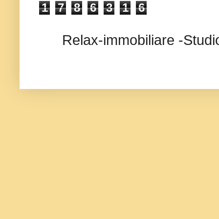
1
7
8
6
3
1
6
Relax-immobiliare -Studi