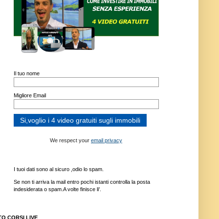
Il tuo nome
Migliore Email
We respect your
email privacy
I tuoi dati sono al sicuro ,odio lo spam.
Se non ti arriva la mail entro pochi istanti controlla la posta
indesiderata o spam.A volte finisce li'.
TO CORSI LIVE