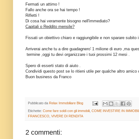
Fermati un attimo !
Fallo anche ora se hai tempo !
Rifletti !
Di cosa hai veramente bisogno nell'immediato?
Capitali o Reddito mensile?
Fissati un obiettivo chiaro e raggiungibile e non sparare subito i
Arriverai anche tu a dire guadagnero' 1 milione di euro ,ma ques
termine ,oggi tu devi organizzare i tuoi prossimi 12 mesi .
Spero di esserti stato di aiuto .
Condividi questo post se lo ritieni utile per qualche altro amic
Buon business da Franco
Pubblicato da
Relax Immobiliare Blog
Etichette:
Come fare soldi con gli immobili
,
COME INVESTIRE IN IMMOBIL
FRANCESCO
,
VIVERE DI RENDITA
2 commenti: