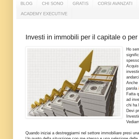
BLOG
CHI SONO
GRATIS
CORSI AVANZATI
ACADEMY EXECUTIVE
Investi in immobili per il capitale o per 
Ho semp
signifi
spesso 
Acquist
invest
andarc
Anche 
parola
Fatta q
ad inv
chi ha 
Devi p
Investi
Vediamo
Quando iniziai a destreggiarmi nel settore immobiliare presi una 
Un punto della situazione con me stesso e una selezione delle 