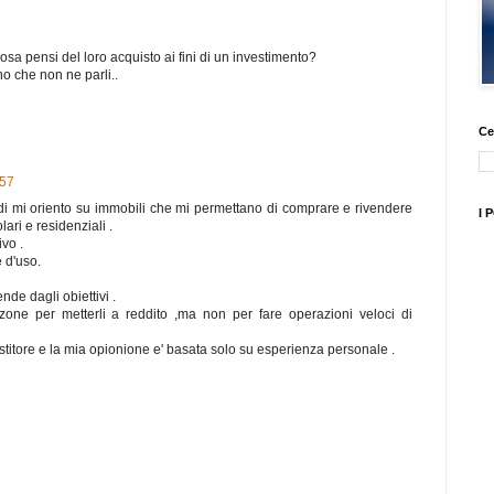
cosa pensi del loro acquisto ai fini di un investimento?
o che non ne parli..
Ce
:57
indi mi oriento su immobili che mi permettano di comprare e rivendere
I 
ri e residenziali .
ivo .
e d'uso.
de dagli obiettivi .
zone per metterli a reddito ,ma non per fare operazioni veloci di
titore e la mia opionione e' basata solo su esperienza personale .