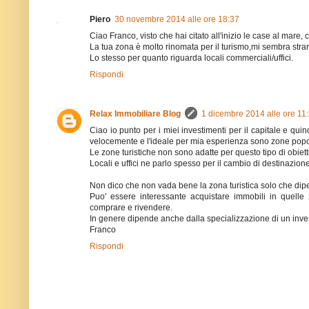
Piero
30 novembre 2014 alle ore 18:37
Ciao Franco, visto che hai citato all'inizio le case al mare, 
La tua zona è molto rinomata per il turismo,mi sembra stran
Lo stesso per quanto riguarda locali commerciali/uffici.
Rispondi
Relax Immobiliare Blog
1 dicembre 2014 alle ore 11
Ciao io punto per i miei investimenti per il capitale e qu
velocemente e l'ideale per mia esperienza sono zone popola
Le zone turistiche non sono adatte per questo tipo di obiett
Locali e uffici ne parlo spesso per il cambio di destinazion
Non dico che non vada bene la zona turistica solo che dipen
Puo' essere interessante acquistare immobili in quelle 
comprare e rivendere.
In genere dipende anche dalla specializzazione di un inves
Franco
Rispondi