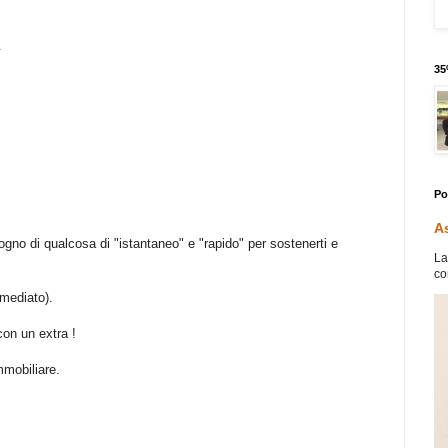
.
35
Po
As
gno di qualcosa di "istantaneo" e "rapido" per sostenerti e
La
co
mmediato).
con un extra !
mmobiliare.